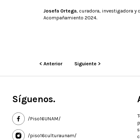
Josefa Ortega
, curadora, investigadora y 
Acompañamiento 2024.
< Anterior
Siguiente >
Síguenos.
T
/Piso16UNAM/
p
s
/piso16culturaunam/
c